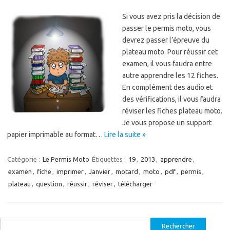
Si vous avez pris la décision de
passer le permis moto, vous
devrez passer l’épreuve du
plateau moto. Pour réussir cet
examen, il vous faudra entre
autre apprendre les 12 fiches.
En complément des audio et
des vérifications, il vous faudra
réviser les fiches plateau moto.
Je vous propose un support
papier imprimable au format…
Lire la suite »
Catégorie :
Le Permis Moto
Étiquettes :
19
,
2013
,
apprendre
,
examen
,
fiche
,
imprimer
,
Janvier
,
motard
,
moto
,
pdf
,
permis
,
plateau
,
question
,
réussir
,
réviser
,
télécharger
Rechercher :