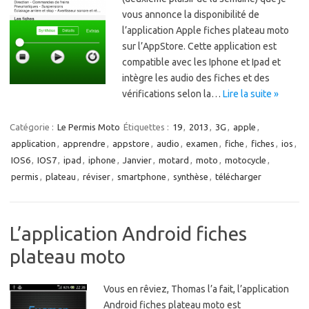
vous annonce la disponibilité de
l’application Apple fiches plateau moto
sur l’AppStore. Cette application est
compatible avec les Iphone et Ipad et
intègre les audio des fiches et des
vérifications selon la…
Lire la suite »
Catégorie :
Le Permis Moto
Étiquettes :
19
,
2013
,
3G
,
apple
,
application
,
apprendre
,
appstore
,
audio
,
examen
,
fiche
,
fiches
,
ios
,
IOS6
,
IOS7
,
ipad
,
iphone
,
Janvier
,
motard
,
moto
,
motocycle
,
permis
,
plateau
,
réviser
,
smartphone
,
synthèse
,
télécharger
L’application Android fiches
plateau moto
Vous en rêviez, Thomas l’a fait, l’application
Android fiches plateau moto est