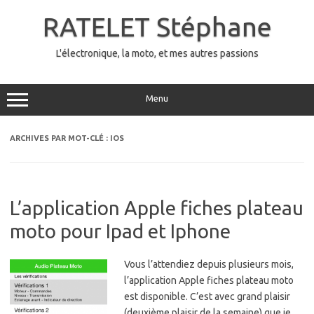
Aller
au
RATELET Stéphane
contenu
L'électronique, la moto, et mes autres passions
Menu
ARCHIVES PAR MOT-CLÉ :
IOS
L’application Apple fiches plateau
moto pour Ipad et Iphone
Vous l’attendiez depuis plusieurs mois,
l’application Apple fiches plateau moto
est disponible. C’est avec grand plaisir
(deuxième plaisir de la semaine) que je