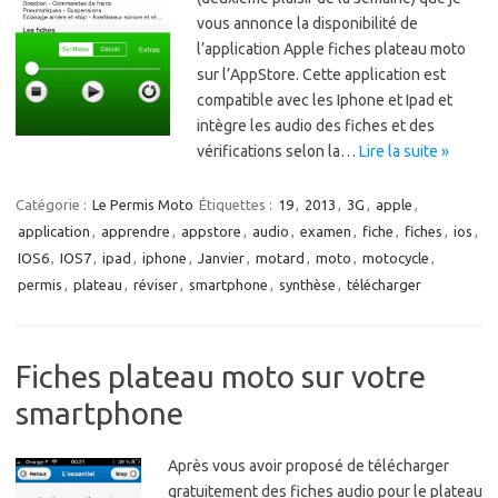
vous annonce la disponibilité de
l’application Apple fiches plateau moto
sur l’AppStore. Cette application est
compatible avec les Iphone et Ipad et
intègre les audio des fiches et des
vérifications selon la…
Lire la suite »
Catégorie :
Le Permis Moto
Étiquettes :
19
,
2013
,
3G
,
apple
,
application
,
apprendre
,
appstore
,
audio
,
examen
,
fiche
,
fiches
,
ios
,
IOS6
,
IOS7
,
ipad
,
iphone
,
Janvier
,
motard
,
moto
,
motocycle
,
permis
,
plateau
,
réviser
,
smartphone
,
synthèse
,
télécharger
Fiches plateau moto sur votre
smartphone
Après vous avoir proposé de télécharger
gratuitement des fiches audio pour le plateau