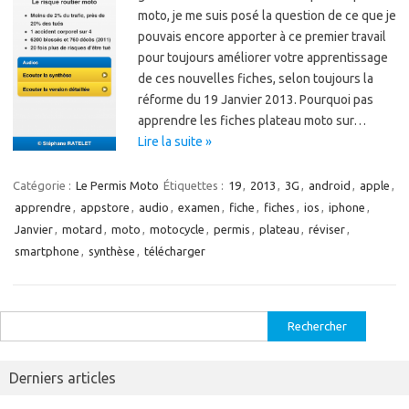
moto, je me suis posé la question de ce que je
pouvais encore apporter à ce premier travail
pour toujours améliorer votre apprentissage
de ces nouvelles fiches, selon toujours la
réforme du 19 Janvier 2013. Pourquoi pas
apprendre les fiches plateau moto sur…
Lire la suite »
Catégorie :
Le Permis Moto
Étiquettes :
19
,
2013
,
3G
,
android
,
apple
,
apprendre
,
appstore
,
audio
,
examen
,
fiche
,
fiches
,
ios
,
iphone
,
Janvier
,
motard
,
moto
,
motocycle
,
permis
,
plateau
,
réviser
,
smartphone
,
synthèse
,
télécharger
Rechercher :
Derniers articles