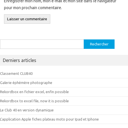
Enregistrer mon nom, mon e-mail et mon site dans le navigateur
pour mon prochain commentaire.
Rechercher :
Derniers articles
Classement CLUB40
Galerie éphémère photographe
Rekordbox en fichier excel, enfin possible
Rekordbox to excel file, now it is possible
Le Club 40 en version dynamique
L’application Apple fiches plateau moto pour Ipad et Iphone