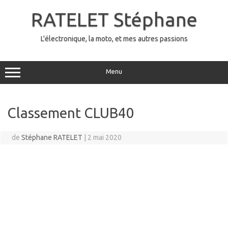
Aller
au
RATELET Stéphane
contenu
L'électronique, la moto, et mes autres passions
Menu
Classement CLUB40
de
Stéphane RATELET
|
2 mai 2020