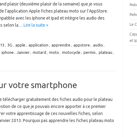
and plaisir (deuxième plaisir de la semaine) que je vous
Reko
de l’application Apple fiches plateau moto sur l’AppStore.
Reko
patible avec les Iphone et Ipad et intègre les audio des
Le 
ons selon la…
Lire la suite »
L’ap
et 
13
,
3G
,
apple
,
application
,
apprendre
,
appstore
,
audio
,
,
iphone
,
Janvier
,
motard
,
moto
,
motocycle
,
permis
,
plateau
,
sur votre smartphone
 télécharger gratuitement des fiches audio pour le plateau
estion de ce que je pouvais encore apporter à ce premier
orer votre apprentissage de ces nouvelles fiches, selon
anvier 2013. Pourquoi pas apprendre les fiches plateau moto