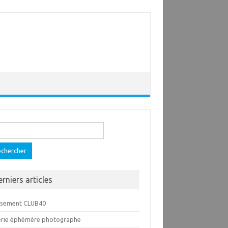
ercher :
erniers articles
ssement CLUB40
erie éphémère photographe