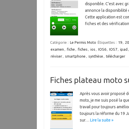
disponible. C’est avec gr
annonce la disponibilité 
Cette application est com
fiches et des vérificati
Catégorie :
Le Permis Moto
Étiquettes :
19
,
20
examen
,
fiche
,
fiches
,
ios
,
IOS6
,
IOS7
,
ipad
réviser
,
smartphone
,
synthèse
,
télécharger
Fiches plateau moto 
Après vous avoir proposé de
moto, je me suis posé la qu
travail pour toujours améli
toujours la réforme du 19 J
sur…
Lire la suite »