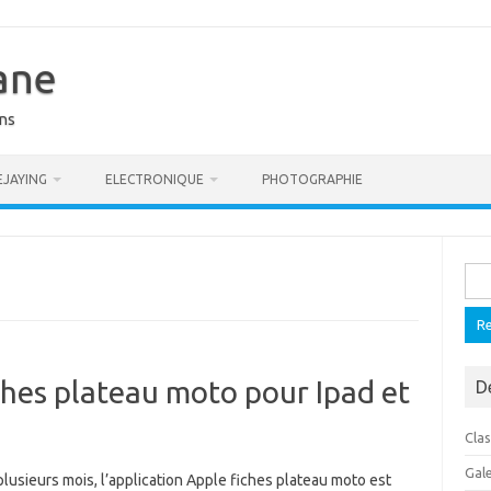
ane
ons
EJAYING
ELECTRONIQUE
PHOTOGRAPHIE
Rech
ches plateau moto pour Ipad et
D
Cla
Gal
plusieurs mois, l’application Apple fiches plateau moto est