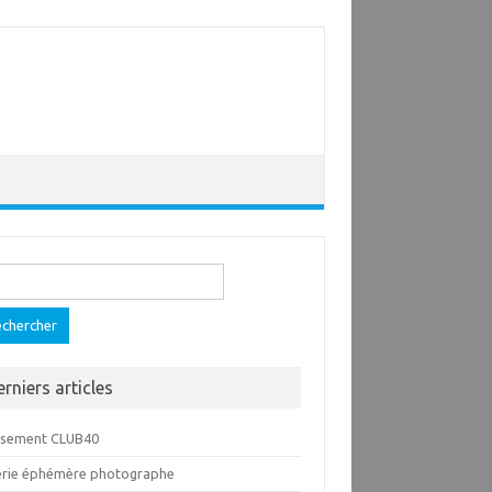
ercher :
erniers articles
ssement CLUB40
erie éphémère photographe