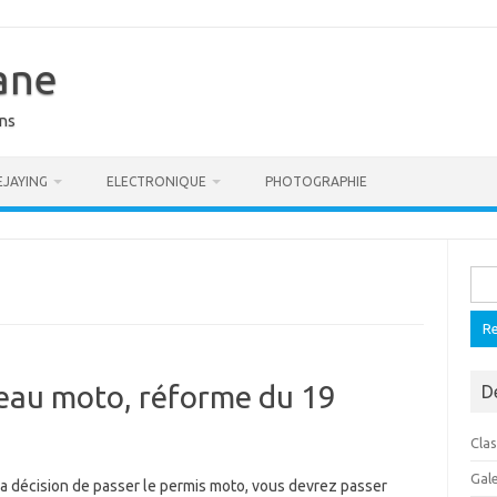
ane
ons
EJAYING
ELECTRONIQUE
PHOTOGRAPHIE
Rech
ateau moto, réforme du 19
D
Cla
Gal
 la décision de passer le permis moto, vous devrez passer