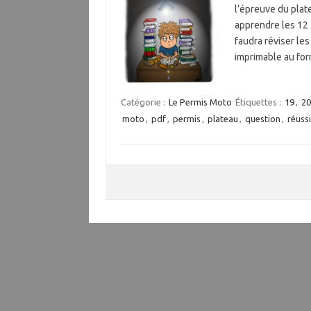
l’épreuve du plat
apprendre les 12 
faudra réviser le
imprimable au f
Catégorie :
Le Permis Moto
Étiquettes :
19
,
20
moto
,
pdf
,
permis
,
plateau
,
question
,
réussi