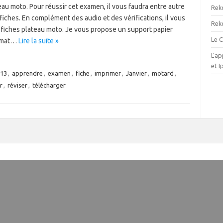
eau moto. Pour réussir cet examen, il vous faudra entre autre
Reko
fiches. En complément des audio et des vérifications, il vous
Reko
s fiches plateau moto. Je vous propose un support papier
Le 
ormat…
Lire la suite »
L’ap
et 
13
,
apprendre
,
examen
,
fiche
,
imprimer
,
Janvier
,
motard
,
r
,
réviser
,
télécharger