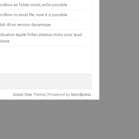
rdbox en fichier excel, enfin possible
rdbox to excel file, now it is possible
Club 40 en version dynamique
plication Apple fiches plateau moto pour Ipad
Iphone
Iconic One
Theme | Powered by
Wordpress