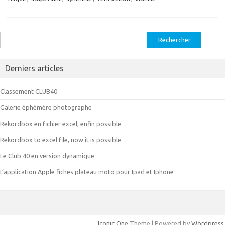
Rechercher :
Derniers articles
Classement CLUB40
Galerie éphémère photographe
Rekordbox en fichier excel, enfin possible
Rekordbox to excel file, now it is possible
Le Club 40 en version dynamique
L’application Apple fiches plateau moto pour Ipad et Iphone
Iconic One
Theme | Powered by
Wordpress