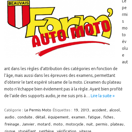
Le
pe
rmi
s
mo
to
év
olu
e
aut
ant dans les règles d’attribution des catégories en fonction de
l’âge, mais aussi dans les épreuves des examens, permettant
d’obtenir le tant espéré sésame de la moto. L’examen du plateau
moto n’échappe bien évidement pas à la règle. Ayant bien profité
de l’aide des supports audio, je me suis pris à…
Lire la suite »
Catégorie :
Le Permis Moto
Étiquettes :
19
,
2013
,
accident
,
alcool
,
audio
,
conduite
,
détail
,
équipement
,
examen
,
fatigue
,
fiches
,
freinage
,
Janvier
,
motard
,
moto
,
motocycle
,
nuit
,
permis
,
plateau
,
risque
,
stupéfiant
,
synthèse
,
vérification
,
vitesse